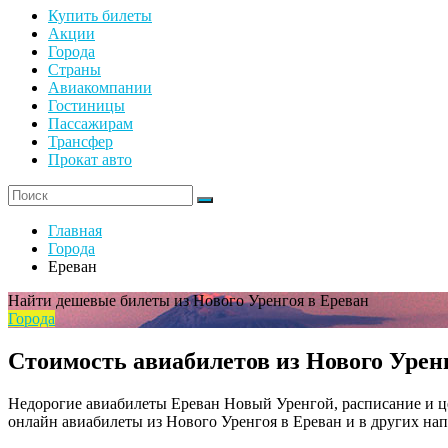
Купить билеты
Акции
Города
Страны
Авиакомпании
Гостиницы
Пассажирам
Трансфер
Прокат авто
Главная
Города
Ереван
Найти дешевые билеты из Нового Уренгоя в Ереван
Города
Стоимость авиабилетов из Нового Урен
Недорогие авиабилеты Ереван Новый Уренгой, расписание и це
онлайн авиабилеты из Нового Уренгоя в Ереван и в других нап