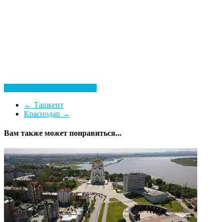
Ереван
Посмотреть все гостиницы
←
Ташкент
Краснодар
→
Вам также может понравиться...