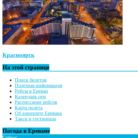
Красноярск
На этой странице
Поиск билетов
Полезная информация
Рейсы в Ереван
Календарь цен
Расписсание рейсов
Карта полета
Об аэропорте Еревана
Такси и гостиницы
Погода в Ереване
Сейчас