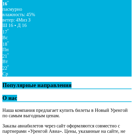
°
16
пасмурно
влажность: 45%
ветер: 4Миз З
Ш 16 • Д 16
°
17
Вс
°
18
Пн
°
21
Вт
°
22
Ср
Популярные направления
О нас
Наша компания предлагает купить билеты в Новый Уренгой
по самым выгодным ценам.
Заказы авиабилетов через сайт оформляются совместно с
партнерами «Уренгой Авиа». Цены, указанные на сайте, не