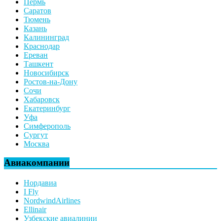
Пермь
Саратов
Тюмень
Казань
Калининград
Краснодар
Ереван
Ташкент
Новосибирск
Ростов-на-Дону
Сочи
Хабаровск
Екатеринбург
Уфа
Симферополь
Сургут
Москва
Авиакомпании
Нордавиа
I Fly
NordwindAirlines
Ellinair
Узбекские авиалинии