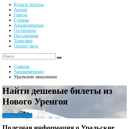
Купить билеты
Акции
Города
Страны
Авиакомпании
Гостиницы
Пассажирам
Трансфер
Прокат авто
Главная
Авиакомпании
Уральские авиалинии
Найти дешевые билеты из
Нового Уренгоя
Авиакомпании
Полезная информация о Уральские