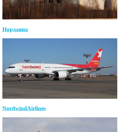
Нордавиа
NordwindAirlines