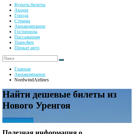
Купить билеты
Акции
Города
Страны
Авиакомпании
Гостиницы
Пассажирам
Трансфер
Прокат авто
Главная
Авиакомпании
NordwindAirlines
Найти дешевые билеты из
Нового Уренгоя
Авиакомпании
Полезная информация о