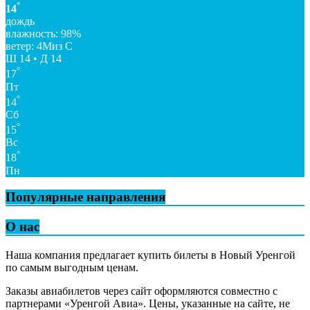
°
14
дождь
влажность: 98%
ветер: 4Миз С
Ш 14 • Д 14
°
17
Пт
°
14
Сб
°
15
Вс
°
18
Пн
Популярные направления
О нас
Наша компания предлагает купить билеты в Новый Уренгой
по самым выгодным ценам.
Заказы авиабилетов через сайт оформляются совместно с
партнерами «Уренгой Авиа». Цены, указанные на сайте, не