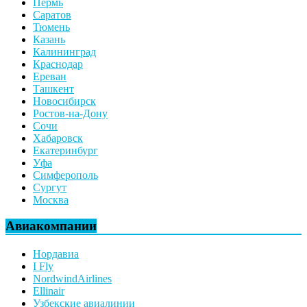
Пермь
Саратов
Тюмень
Казань
Калининград
Краснодар
Ереван
Ташкент
Новосибирск
Ростов-на-Дону
Сочи
Хабаровск
Екатеринбург
Уфа
Симферополь
Сургут
Москва
Авиакомпании
Нордавиа
I Fly
NordwindAirlines
Ellinair
Узбекские авиалинии