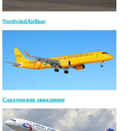
NordwindAirlines
Саратовские авиалинии