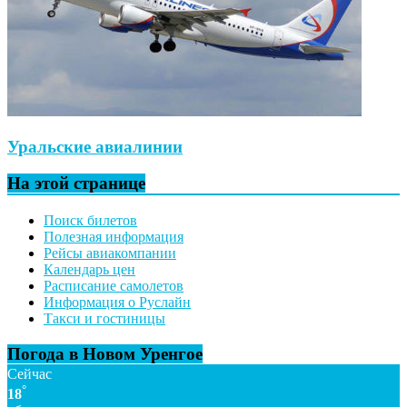
Уральские авиалинии
На этой странице
Поиск билетов
Полезная информация
Рейсы авиакомпании
Календарь цен
Расписание самолетов
Информация о Руслайн
Такси и гостиницы
Погода в Новом Уренгое
Сейчас
°
18