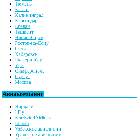
Тюмень
Казань
Калининград
Краснодар
Ереван
Ташкент
Новосибирск
Ростов-на-Дону
Сочи
Хабаровск
Екатеринбург
Уфа
Симферополь
Сургут
Москва
Авиакомпании
Нордавиа
I Fly
NordwindAirlines
Ellinair
Узбекские авиалинии
Уральские авиалинии