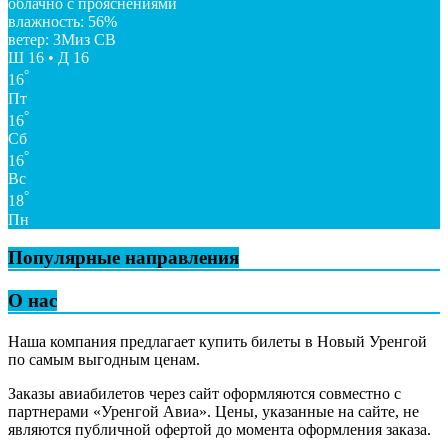
облачно с прояснениями
влажность: 56%
ветер: 3Миз СВ
Ш 16 • Д 16
°
16
Пт
°
16
Сб
°
16
Вс
°
18
Пн
Популярные направления
О нас
Наша компания предлагает купить билеты в Новый Уренгой
по самым выгодным ценам.
Заказы авиабилетов через сайт оформляются совместно с
партнерами «Уренгой Авиа». Цены, указанные на сайте, не
являются публичной офертой до момента оформления заказа.